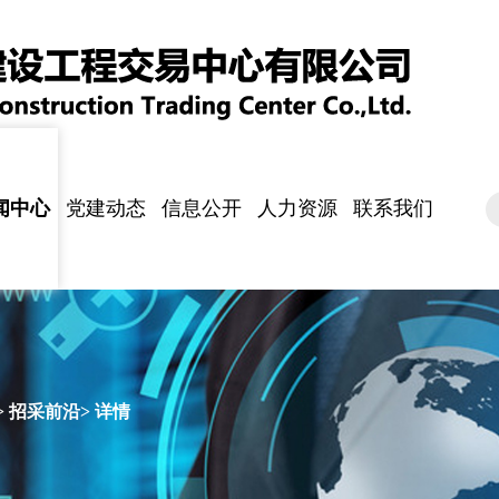
闻中心
党建动态
信息公开
人力资源
联系我们
司要闻
知公告
资动态
采前沿
党建工作
纪检监察
公开制度
人事信息
社会招聘
培训发展
员工风采
>
招采前沿
> 详情