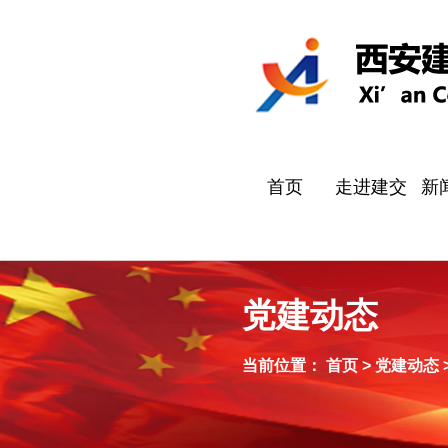
首页
走进建交
新
公司简介
企业文化
组织架构
企业责任
公
通
国
招
党建动态
当前位置：
首页
>
党建动态