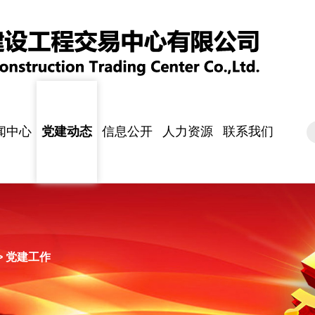
闻中心
党建动态
信息公开
人力资源
联系我们
司要闻
知公告
资动态
采前沿
党建工作
纪检监察
公开制度
人事信息
社会招聘
培训发展
员工风采
>
党建工作